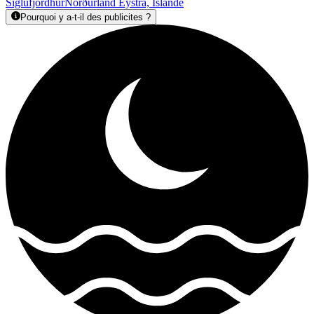
Siglufjordhur
Norðurland Eystra, Islande
Pourquoi y a-t-il des publicites ?