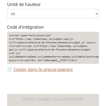
Unité de hauteur
Code d'intégration
<script type="text/javascript"
src="https://api.tidestoday.io/widgets-api/js-
v1/fr/japon/prefecture-de-fukuoka/wakamatsu/widget.js" async>
</script><script src="https://api.tidestoday.io/widgets-
api/js-v1/fr/japon/prefecture-de-fukuoka/wakamatsu/widget-
init.js?
includeMap=true&amp;includeWeather=true&amp;includeStyles=true&amp;i
async></script><div id="tidewidget__3729"></div>
📄
Copier dans le presse-papiers