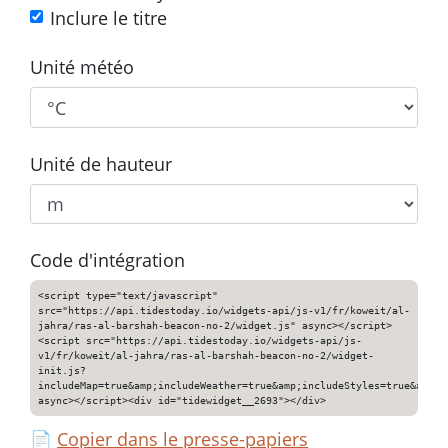
Inclure le titre
Unité météo
Unité de hauteur
Code d'intégration
<script type="text/javascript"
src="https://api.tidestoday.io/widgets-api/js-v1/fr/koweit/al-
jahra/ras-al-barshah-beacon-no-2/widget.js" async></script>
<script src="https://api.tidestoday.io/widgets-api/js-
v1/fr/koweit/al-jahra/ras-al-barshah-beacon-no-2/widget-
init.js?
includeMap=true&amp;includeWeather=true&amp;includeStyles=true&amp;i
async></script><div id="tidewidget__2693"></div>
📄
Copier dans le presse-papiers