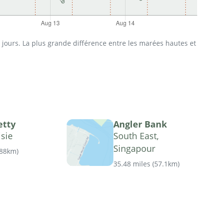
jours. La plus grande différence entre les marées hautes et
etty
Angler Bank
isie
South East,
Singapour
.88km
)
35.48 miles
(
57.1km
)