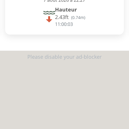
7 août 2026 à 22:27
Hauteur
2.43ft
(
0.74m
)
11:00:02