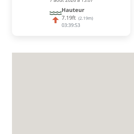
7 août 2026 à 15:07
Hauteur
7.19ft
(
2.19m
)
03:39:52