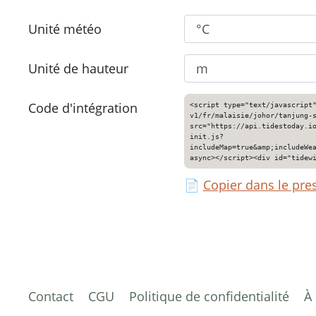
Unité météo
Unité de hauteur
Code d'intégration
<script type="text/javascript
v1/fr/malaisie/johor/tanjung-
src="https://api.tidestoday.i
init.js?
includeMap=true&amp;includeWe
async></script><div id="tidew
📄
Copier dans le pre
Contact
CGU
Politique de confidentialité
À