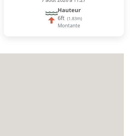
7 août 2026 à 11:27
Hauteur
6ft
(
1.83m
)
Montante