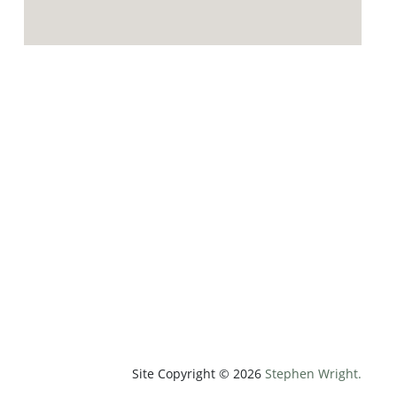
p;weatherUnit=c&amp;heightUnit=m"
Site Copyright © 2026
Stephen Wright.