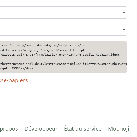
" src="https://api.tidestoday.io/widgets-api/js-
sedili-kechii/widget.js" async></script><script
o/widgets-api/js-v1/fr/malaisie/johor/tanjung-sedili-kechii/widget-
ather=true&amp;includeStyles=true&amp;includeTitle=true&amp;numberDays=3&am
idget__2956"></div>
sse-papiers
 propos
Développeur
État du service
Moonoji