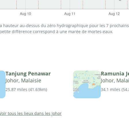
 la hauteur au-dessus du zéro hydrographique pour les 7 prochains 
 petite différence correspond à une marée de mortes-eaux.
Tanjung Penawar
Ramunia J
Johor, Malaisie
Johor, Mala
25.87 miles
(
41.63km
)
34.1 miles
(
54
Voir tous les lieux dans les Johor