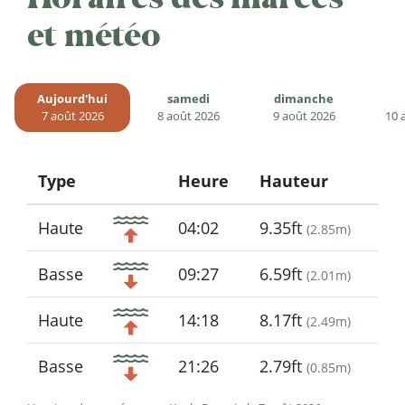
et météo
Aujourd'hui
samedi
dimanche
7 août 2026
8 août 2026
9 août 2026
10 
Type
Heure
Hauteur
Icon
Haute
04:02
9.35ft
(
2.85m
)
Basse
09:27
6.59ft
(
2.01m
)
Haute
14:18
8.17ft
(
2.49m
)
Basse
21:26
2.79ft
(
0.85m
)