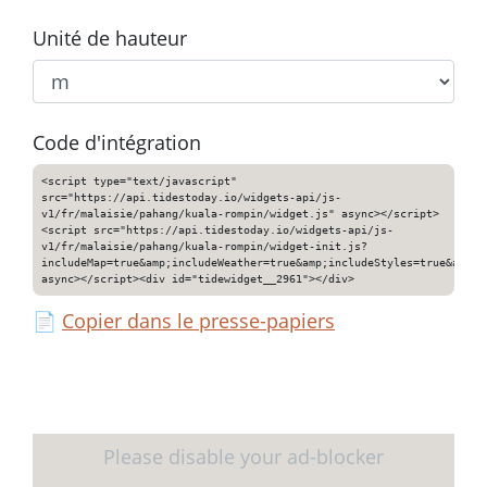
Unité de hauteur
Code d'intégration
<script type="text/javascript"
src="https://api.tidestoday.io/widgets-api/js-
v1/fr/malaisie/pahang/kuala-rompin/widget.js" async></script>
<script src="https://api.tidestoday.io/widgets-api/js-
v1/fr/malaisie/pahang/kuala-rompin/widget-init.js?
includeMap=true&amp;includeWeather=true&amp;includeStyles=true&amp;i
async></script><div id="tidewidget__2961"></div>
📄
Copier dans le presse-papiers