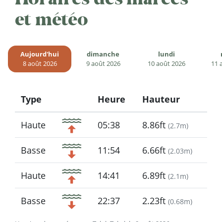
et météo
Aujourd'hui
dimanche
lundi
8 août 2026
9 août 2026
10 août 2026
11 
Type
Heure
Hauteur
Icon
Haute
05:38
8.86ft
(
2.7m
)
Basse
11:54
6.66ft
(
2.03m
)
Haute
14:41
6.89ft
(
2.1m
)
Basse
22:37
2.23ft
(
0.68m
)