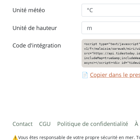
Unité météo
Unité de hauteur
Code d'intégration
<script type="text/javascript
v1/fr/malaisie/sarawak/miri/w
src="https://api.tidestoday.i
includeMap=true&amp;includeWe
async></script><div id="tidew
📄
Copier dans le pre
Contact
CGU
Politique de confidentialité
À
⚠️Vous êtes responsable de votre propre sécurité en mer. Tou