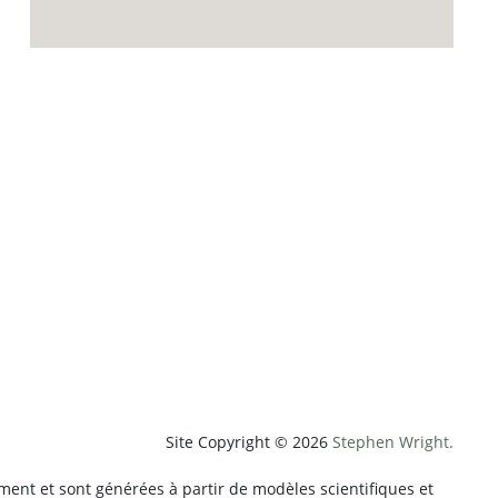
p;weatherUnit=c&amp;heightUnit=m"
Site Copyright © 2026
Stephen Wright.
ment et sont générées à partir de modèles scientifiques et