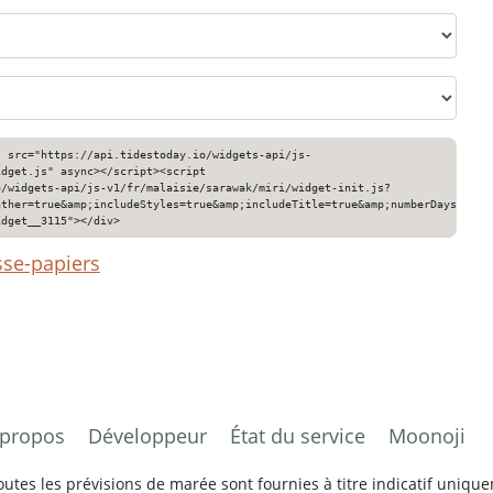
" src="https://api.tidestoday.io/widgets-api/js-
idget.js" async></script><script
o/widgets-api/js-v1/fr/malaisie/sarawak/miri/widget-init.js?
ather=true&amp;includeStyles=true&amp;includeTitle=true&amp;numberDays=3&am
idget__3115"></div>
sse-papiers
 propos
Développeur
État du service
Moonoji
tes les prévisions de marée sont fournies à titre indicatif unique