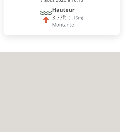
7 août 2026 à 18:18
Hauteur
3.77ft
(
1.15m
)
Montante