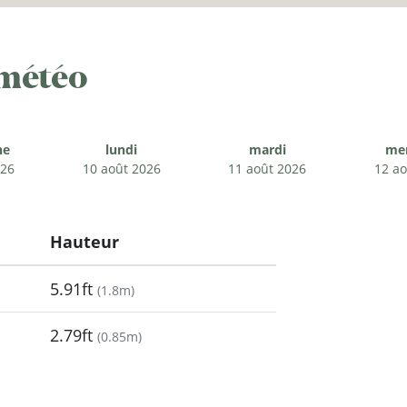
 météo
he
lundi
mardi
mer
026
10 août 2026
11 août 2026
12 ao
Hauteur
5.91ft
(
1.8m
)
2.79ft
(
0.85m
)