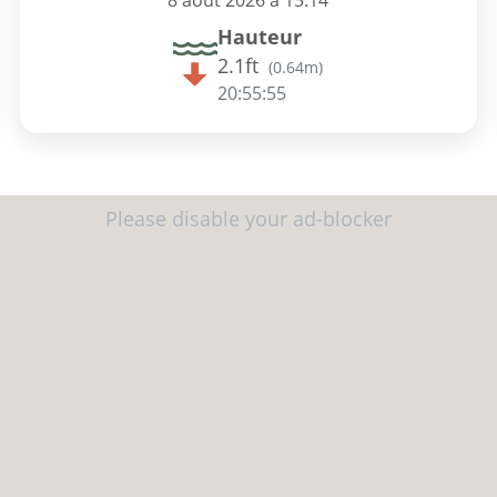
8 août 2026 à 15:14
Hauteur
2.1ft
(
0.64m
)
20:55:54