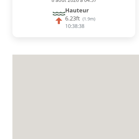
8 août 2026 à 04:57
Hauteur
6.23ft
(
1.9m
)
10:38:37