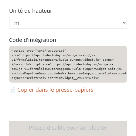
Unité de hauteur
Code d'intégration
<script type="text/javascript"
src="https://api.tidestoday.io/widgets-api/js-
v1/fr/malaisie/terengganu/kuala-dungun/widget.js" async>
</script><script src="https://api.tidestoday.io/widgets-
api/js-v1/fr/malaisie/terengganu/kuala-dungun/widget-init.js?
includeMap=true&amp;includeWeather=true&amp;includeStyles=true&amp;i
async></script><div id="tidewidget__2967"></div>
📄
Copier dans le presse-papiers