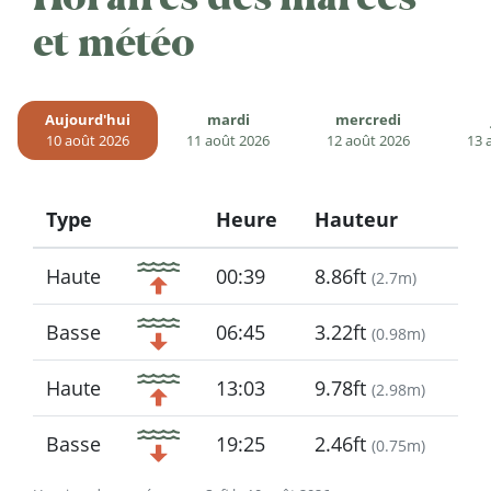
et météo
Aujourd'hui
mardi
mercredi
10 août 2026
11 août 2026
12 août 2026
13 
Type
Heure
Hauteur
Icon
Haute
00:39
8.86ft
(
2.7m
)
Basse
06:45
3.22ft
(
0.98m
)
Haute
13:03
9.78ft
(
2.98m
)
Basse
19:25
2.46ft
(
0.75m
)