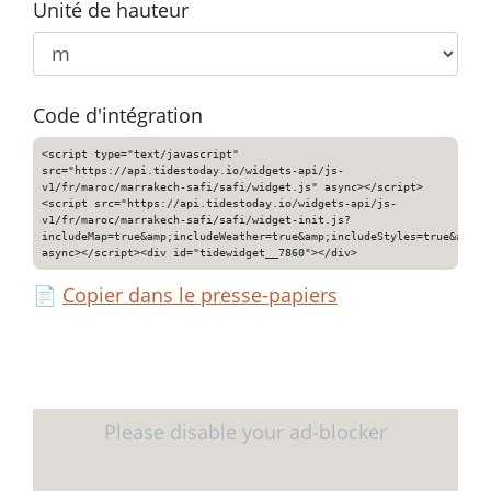
Unité de hauteur
Code d'intégration
<script type="text/javascript"
src="https://api.tidestoday.io/widgets-api/js-
v1/fr/maroc/marrakech-safi/safi/widget.js" async></script>
<script src="https://api.tidestoday.io/widgets-api/js-
v1/fr/maroc/marrakech-safi/safi/widget-init.js?
includeMap=true&amp;includeWeather=true&amp;includeStyles=true&amp;i
async></script><div id="tidewidget__7860"></div>
📄
Copier dans le presse-papiers