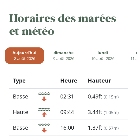
Horaires des marées
et météo
Aujourd'hui
dimanche
lundi
8 août 2026
9 août 2026
10 août 2026
11 
Type
Heure
Hauteur
Icon
Basse
02:31
0.49ft
(
0.15m
)
Haute
09:44
3.44ft
(
1.05m
)
Basse
16:00
1.87ft
(
0.57m
)