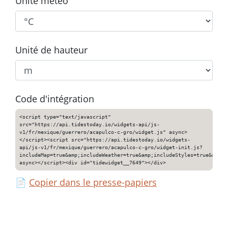
Unité météo
Unité de hauteur
Code d'intégration
<script type="text/javascript"
src="https://api.tidestoday.io/widgets-api/js-
v1/fr/mexique/guerrero/acapulco-c-gro/widget.js" async>
</script><script src="https://api.tidestoday.io/widgets-
api/js-v1/fr/mexique/guerrero/acapulco-c-gro/widget-init.js?
includeMap=true&amp;includeWeather=true&amp;includeStyles=true&amp;i
async></script><div id="tidewidget__7649"></div>
📄
Copier dans le presse-papiers