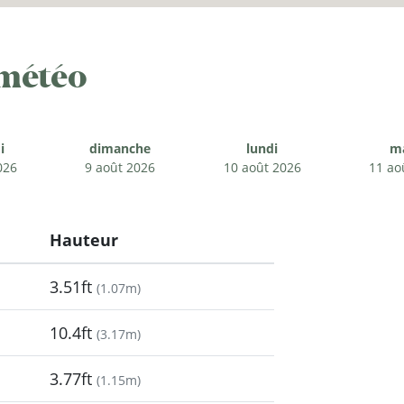
 météo
i
dimanche
lundi
m
026
9 août 2026
10 août 2026
11 ao
Hauteur
3.51ft
(
1.07m
)
10.4ft
(
3.17m
)
3.77ft
(
1.15m
)