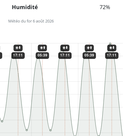
Humidité
72%
Météo du for 6 août 2026