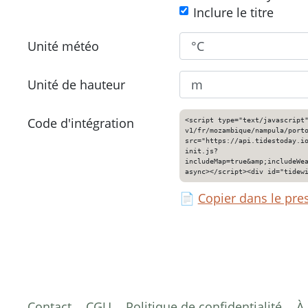
Inclure le titre
Unité météo
Unité de hauteur
Code d'intégration
<script type="text/javascript
v1/fr/mozambique/nampula/port
src="https://api.tidestoday.i
init.js?
includeMap=true&amp;includeWe
async></script><div id="tidew
📄
Copier dans le pre
Contact
CGU
Politique de confidentialité
À