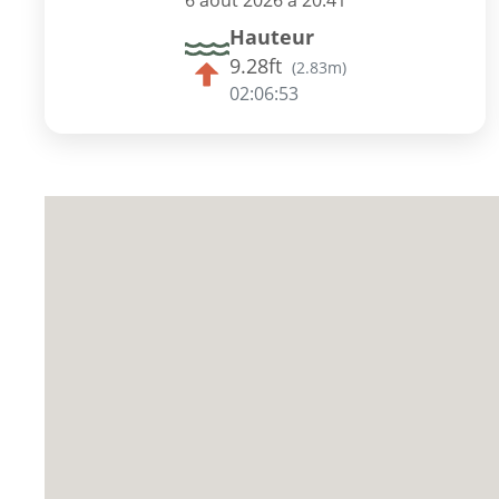
6 août 2026 à 20:41
Hauteur
9.28ft
(
2.83m
)
02:06:52