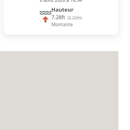
6 août 2026 à 18:34
Hauteur
7.28ft
(
2.22m
)
Montante