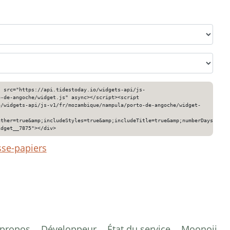
" src="https://api.tidestoday.io/widgets-api/js-
o-de-angoche/widget.js" async></script><script
o/widgets-api/js-v1/fr/mozambique/nampula/porto-de-angoche/widget-
ather=true&amp;includeStyles=true&amp;includeTitle=true&amp;numberDays=3&am
idget__7875"></div>
sse-papiers
 propos
Développeur
État du service
Moonoji