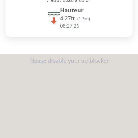
7 août 2026 à 03:01
Hauteur
4.27ft
(
1.3m
)
08:27:25