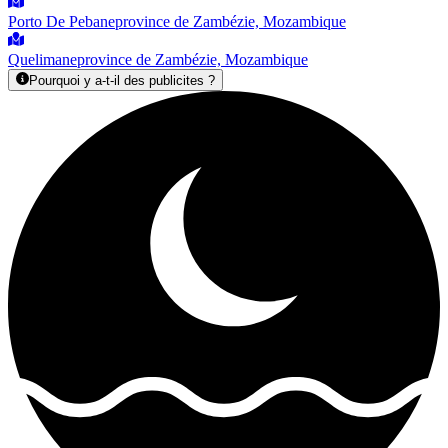
Porto De Pebane
province de Zambézie, Mozambique
Quelimane
province de Zambézie, Mozambique
Pourquoi y a-t-il des publicites ?