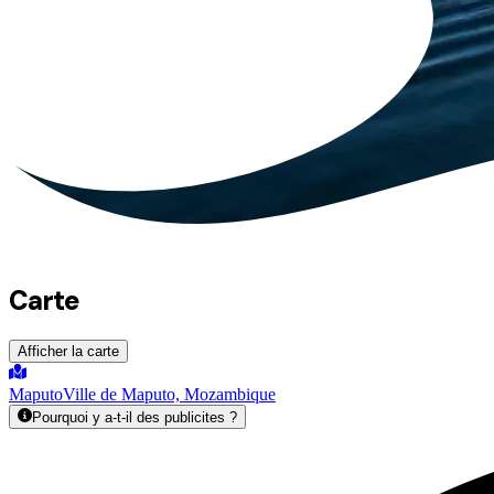
Carte
Afficher la carte
Maputo
Ville de Maputo, Mozambique
Pourquoi y a-t-il des publicites ?