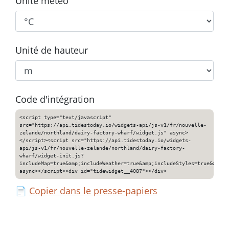
Unité météo
Unité de hauteur
Code d'intégration
<script type="text/javascript"
src="https://api.tidestoday.io/widgets-api/js-v1/fr/nouvelle-
zelande/northland/dairy-factory-wharf/widget.js" async>
</script><script src="https://api.tidestoday.io/widgets-
api/js-v1/fr/nouvelle-zelande/northland/dairy-factory-
wharf/widget-init.js?
includeMap=true&amp;includeWeather=true&amp;includeStyles=true&amp;i
async></script><div id="tidewidget__4087"></div>
📄
Copier dans le presse-papiers