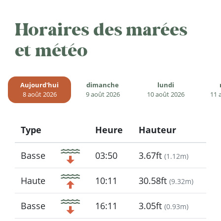
Horaires des marées
et météo
Aujourd'hui
dimanche
lundi
8 août 2026
9 août 2026
10 août 2026
11 
Type
Heure
Hauteur
Icon
Basse
03:50
3.67ft
(
1.12m
)
Haute
10:11
30.58ft
(
9.32m
)
Basse
16:11
3.05ft
(
0.93m
)