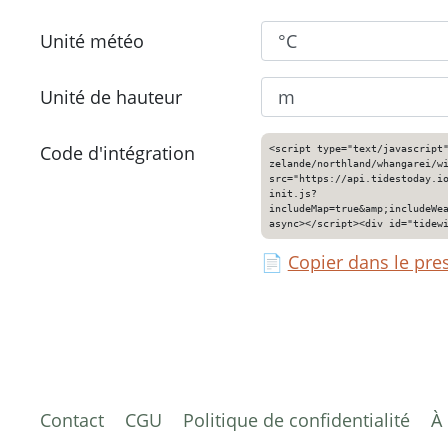
Unité météo
Unité de hauteur
Code d'intégration
<script type="text/javascript
zelande/northland/whangarei/w
src="https://api.tidestoday.i
init.js?
includeMap=true&amp;includeWe
async></script><div id="tidew
📄
Copier dans le pre
Contact
CGU
Politique de confidentialité
À