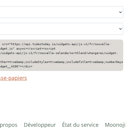
" src="https://api.tidestoday.io/widgets-api/js-v1/fr/nouvelle-
idget.js" async></script><script
o/widgets-api/js-v1/fr/nouvelle-zelande/northland/whangarei/widget-
ather=true&amp;includeStyles=true&amp;includeTitle=true&amp;numberDays=3&am
idget__4100"></div>
sse-papiers
 propos
Développeur
État du service
Moonoji