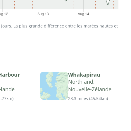
jours. La plus grande différence entre les marées hautes et
Harbour
Whakapirau
Northland,
élande
Nouvelle-Zélande
2.77km
)
28.3 miles
(
45.54km
)