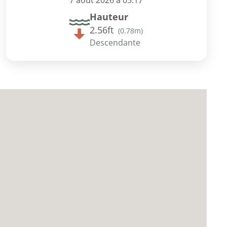
7 août 2026 à 05:17
Hauteur
2.56ft
(
0.78m
)
Descendante