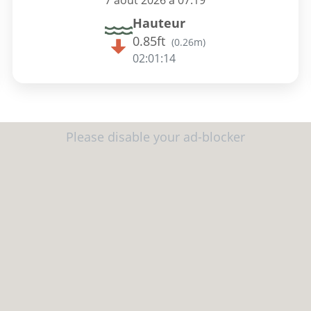
7 août 2026 à 07:19
Hauteur
0.85ft
(
0.26m
)
02:01:13