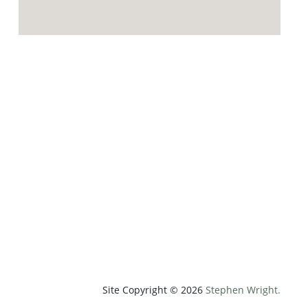
p;weatherUnit=c&amp;heightUnit=m"
Site Copyright © 2026
Stephen Wright.