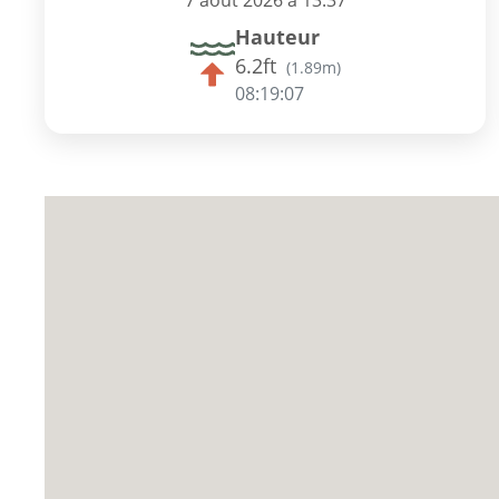
7 août 2026 à 13:37
Hauteur
6.2ft
(
1.89m
)
08:19:06