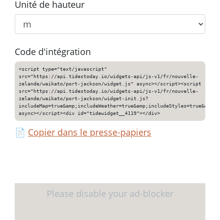
Unité de hauteur
Code d'intégration
<script type="text/javascript"
src="https://api.tidestoday.io/widgets-api/js-v1/fr/nouvelle-
zelande/waikato/port-jackson/widget.js" async></script><script
src="https://api.tidestoday.io/widgets-api/js-v1/fr/nouvelle-
zelande/waikato/port-jackson/widget-init.js?
includeMap=true&amp;includeWeather=true&amp;includeStyles=true&amp;i
async></script><div id="tidewidget__4119"></div>
📄
Copier dans le presse-papiers