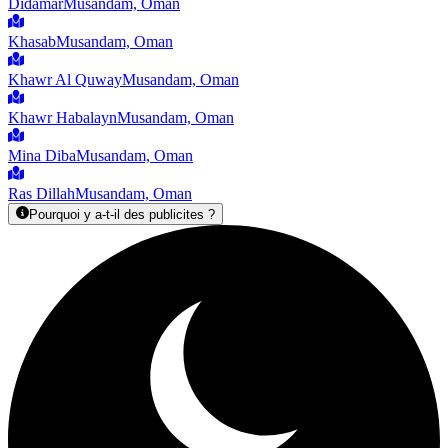
Didamar
Musandam, Oman
Khasab
Musandam, Oman
Khawr Al Quway
Musandam, Oman
Khawr Habalayn
Musandam, Oman
Mina Diba
Musandam, Oman
Ras Dillah
Musandam, Oman
Pourquoi y a-t-il des publicites ?