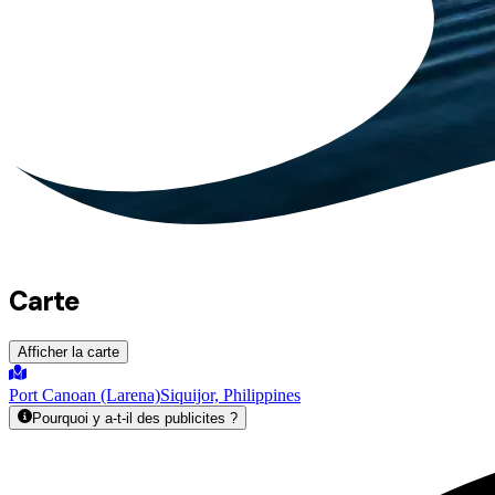
Carte
Afficher la carte
Port Canoan (Larena)
Siquijor, Philippines
Pourquoi y a-t-il des publicites ?