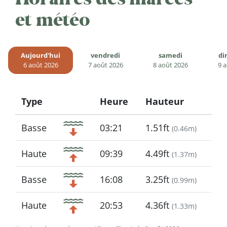
et météo
Aujourd'hui
vendredi
samedi
di
6 août 2026
7 août 2026
8 août 2026
9 
Type
Heure
Hauteur
Icon
Basse
03:21
1.51ft
(
0.46m
)
Haute
09:39
4.49ft
(
1.37m
)
Basse
16:08
3.25ft
(
0.99m
)
Haute
20:53
4.36ft
(
1.33m
)