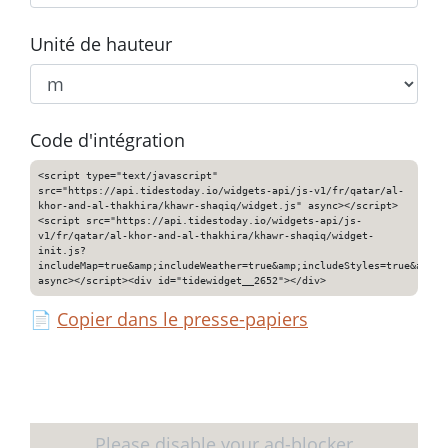
Unité de hauteur
Code d'intégration
<script type="text/javascript"
src="https://api.tidestoday.io/widgets-api/js-v1/fr/qatar/al-
khor-and-al-thakhira/khawr-shaqiq/widget.js" async></script>
<script src="https://api.tidestoday.io/widgets-api/js-
v1/fr/qatar/al-khor-and-al-thakhira/khawr-shaqiq/widget-
init.js?
includeMap=true&amp;includeWeather=true&amp;includeStyles=true&amp;i
async></script><div id="tidewidget__2652"></div>
📄
Copier dans le presse-papiers