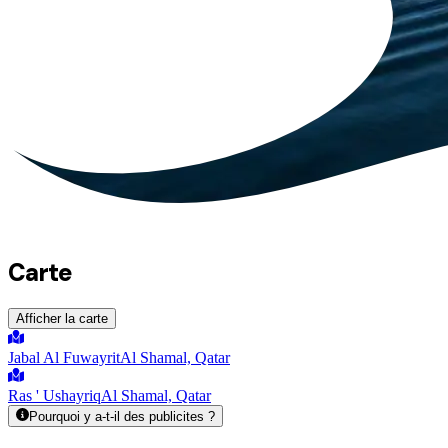
Carte
Afficher la carte
Jabal Al Fuwayrit
Al Shamal, Qatar
Ras ' Ushayriq
Al Shamal, Qatar
Pourquoi y a-t-il des publicites ?