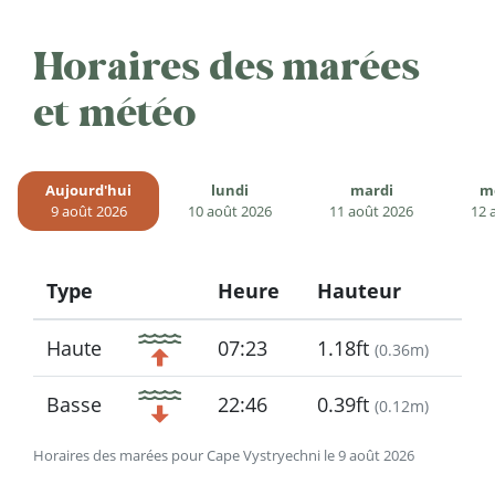
Horaires des marées
et météo
Aujourd'hui
lundi
mardi
m
9 août 2026
10 août 2026
11 août 2026
12 
Type
Heure
Hauteur
Icon
Haute
07:23
1.18ft
(
0.36m
)
Basse
22:46
0.39ft
(
0.12m
)
Horaires des marées pour Cape Vystryechni le 9 août 2026