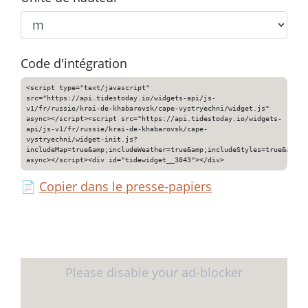
Code d'intégration
<script type="text/javascript"
src="https://api.tidestoday.io/widgets-api/js-
v1/fr/russie/krai-de-khabarovsk/cape-vystryechni/widget.js"
async></script><script src="https://api.tidestoday.io/widgets-
api/js-v1/fr/russie/krai-de-khabarovsk/cape-
vystryechni/widget-init.js?
includeMap=true&amp;includeWeather=true&amp;includeStyles=true&amp;i
async></script><div id="tidewidget__3843"></div>
📄
Copier dans le presse-papiers