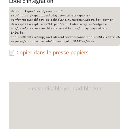
Code d'intégration
<script type="text/javascript"
src="https://api.tidestoday.io/widgets-api/js-
v1/fr/russie/oblast-de-sakhaline/tunaycha/widget.js" async>
</script><script src="https://api.tidestoday.io/widgets-
api/js-v1/fr/russie/oblast-de-sakhaline/tunaycha/widget-
init.js?
includeMap=true&amp;includeWeather=true&amp;includeStyles=true&amp;i
async></script><div id="tidewidget__3868"></div>
📄
Copier dans le presse-papiers