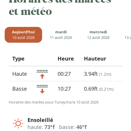
et météo
Aujourd'hui
mardi
mercredi
10 août 2026
11 août 2026
12 août 2026
13 
Type
Heure
Hauteur
Icon
Haute
00:27
3.94ft
(
1.2m
)
Basse
10:27
0.69ft
(
0.21m
)
Horaires des marées pour Tunaycha le 10 août 2026
Ensoleillé
haute:
73°f
basse:
46°f