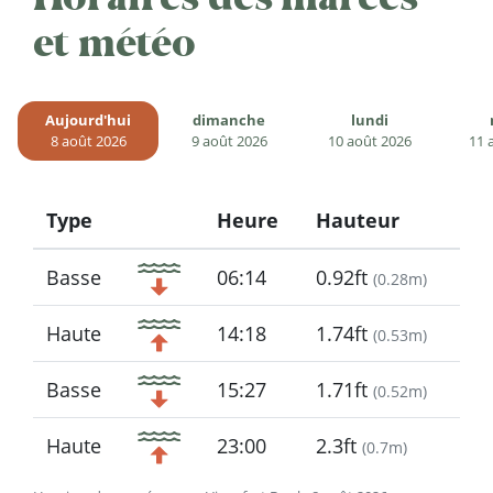
et météo
Aujourd'hui
dimanche
lundi
8 août 2026
9 août 2026
10 août 2026
11 
Type
Heure
Hauteur
Icon
Basse
06:14
0.92ft
(
0.28m
)
Haute
14:18
1.74ft
(
0.53m
)
Basse
15:27
1.71ft
(
0.52m
)
Haute
23:00
2.3ft
(
0.7m
)