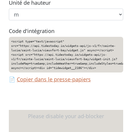
Unité de hauteur
Code d'intégration
<script type="text/javascript"
src="https://api.tidestoday.io/widgets-api/js-v1/fr/sainte-
lucie/saint-lucia/vieuxfort-bay/widget.js" async></script>
<script src="https://api.tidestoday.io/widgets-api/js-
v1/fr/sainte-lucie/saint-lucia/vieuxfort-bay/widget-init.js?
includeMap=true&amp;includeWeather=true&amp;includeStyles=true&amp;i
async></script><div id="tidewidget__2186"></div>
📄
Copier dans le presse-papiers