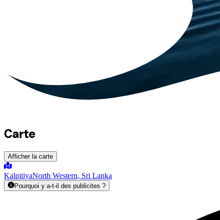
Carte
Afficher la carte
Kalpitiya
North Western, Sri Lanka
Pourquoi y a-t-il des publicites ?