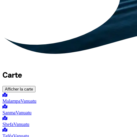
Carte
Afficher la carte
Malampa
Vanuatu
Sanma
Vanuatu
Shefa
Vanuatu
Taféa
Vanuatu