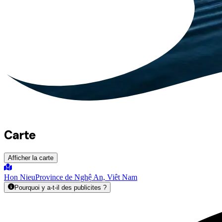
Carte
Afficher la carte
Hon Nieu
Province de Nghệ An, Viêt Nam
Pourquoi y a-t-il des publicites ?