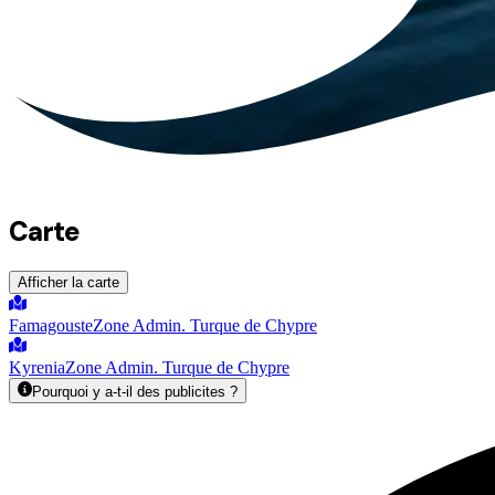
Carte
Afficher la carte
Famagouste
Zone Admin. Turque de Chypre
Kyrenia
Zone Admin. Turque de Chypre
Pourquoi y a-t-il des publicites ?