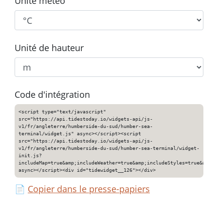
Unité météo
Unité de hauteur
Code d'intégration
<script type="text/javascript"
src="https://api.tidestoday.io/widgets-api/js-
v1/fr/angleterre/humberside-du-sud/humber-sea-
terminal/widget.js" async></script><script
src="https://api.tidestoday.io/widgets-api/js-
v1/fr/angleterre/humberside-du-sud/humber-sea-terminal/widget-
init.js?
includeMap=true&amp;includeWeather=true&amp;includeStyles=true&amp;i
async></script><div id="tidewidget__126"></div>
📄
Copier dans le presse-papiers