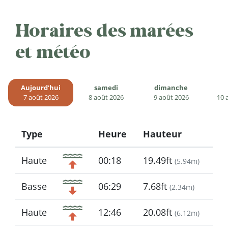
Horaires des marées
et météo
Aujourd'hui
samedi
dimanche
7 août 2026
8 août 2026
9 août 2026
10 
Type
Heure
Hauteur
Icon
Haute
00:18
19.49ft
(
5.94m
)
Basse
06:29
7.68ft
(
2.34m
)
Haute
12:46
20.08ft
(
6.12m
)