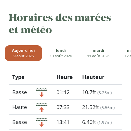
Horaires des marées
et météo
Aujourd'hui
lundi
mardi
m
9 août 2026
10 août 2026
11 août 2026
12 
Type
Heure
Hauteur
Icon
Basse
01:12
10.7ft
(
3.26m
)
Haute
07:33
21.52ft
(
6.56m
)
Basse
13:41
6.46ft
(
1.97m
)