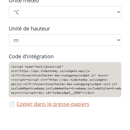
Unité météo
Unité de hauteur
Code d'intégration
<script type="text/javascript"
src="https://api.tidestoday.io/widgets-api/js-
v1/fr/chine/china/haitan-dao-nianggong/widget.js" async>
</script><script src="https://api.tidestoday.io/widgets-
api/js-v1/fr/chine/china/haitan-dao-nianggong/widget-init.js?
includeMap=true&amp;includeWeather=true&amp;includeStyles=true&amp;i
async></script><div id="tidewidget__3580"></div>
📄
Copier dans le presse-papiers