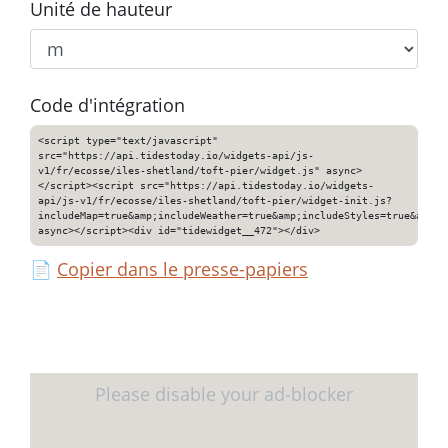
Unité de hauteur
Code d'intégration
<script type="text/javascript"
src="https://api.tidestoday.io/widgets-api/js-
v1/fr/ecosse/iles-shetland/toft-pier/widget.js" async>
</script><script src="https://api.tidestoday.io/widgets-
api/js-v1/fr/ecosse/iles-shetland/toft-pier/widget-init.js?
includeMap=true&amp;includeWeather=true&amp;includeStyles=true&amp;i
async></script><div id="tidewidget__472"></div>
📄
Copier dans le presse-papiers