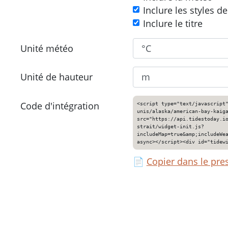
Inclure les styles d
Inclure le titre
Unité météo
Unité de hauteur
Code d'intégration
<script type="text/javascript
unis/alaska/american-bay-kaig
src="https://api.tidestoday.i
strait/widget-init.js?
includeMap=true&amp;includeWe
async></script><div id="tidew
📄
Copier dans le pre