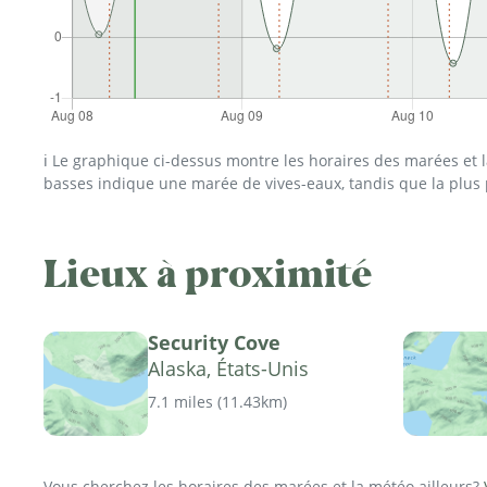
ℹ️ Le graphique ci-dessus montre les horaires des marées et
basses indique une marée de vives-eaux, tandis que la plus
Lieux à proximité
Security Cove
Alaska, États-Unis
7.1 miles
(
11.43km
)
Vous cherchez les horaires des marées et la météo ailleurs?