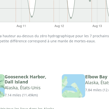
 la hauteur au-dessus du zéro hydrographique pour les 7 prochains 
 petite différence correspond à une marée de mortes-eaux.
Gooseneck Harbor,
Elbow Bay
Dall Island
Alaska, Éta
Alaska, États-Unis
7.84 miles
(
12
7.14 miles
(
11.49km
)
Voir tous les lieux dans les Alaska