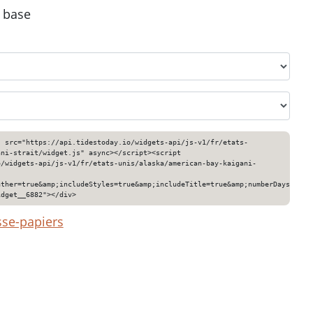
e base
" src="https://api.tidestoday.io/widgets-api/js-v1/fr/etats-
ani-strait/widget.js" async></script><script
o/widgets-api/js-v1/fr/etats-unis/alaska/american-bay-kaigani-
ather=true&amp;includeStyles=true&amp;includeTitle=true&amp;numberDays=3&am
idget__6882"></div>
sse-papiers