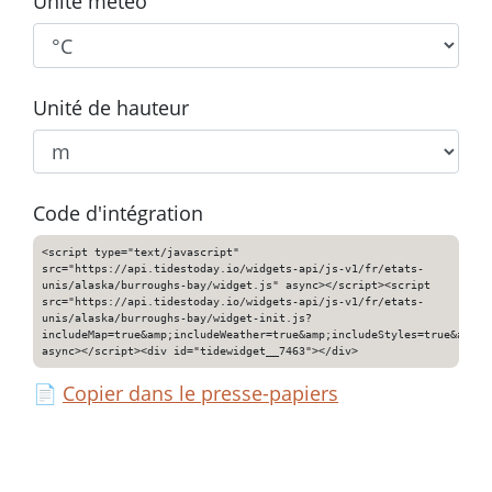
Unité météo
Unité de hauteur
Code d'intégration
<script type="text/javascript"
src="https://api.tidestoday.io/widgets-api/js-v1/fr/etats-
unis/alaska/burroughs-bay/widget.js" async></script><script
src="https://api.tidestoday.io/widgets-api/js-v1/fr/etats-
unis/alaska/burroughs-bay/widget-init.js?
includeMap=true&amp;includeWeather=true&amp;includeStyles=true&amp;i
async></script><div id="tidewidget__7463"></div>
📄
Copier dans le presse-papiers