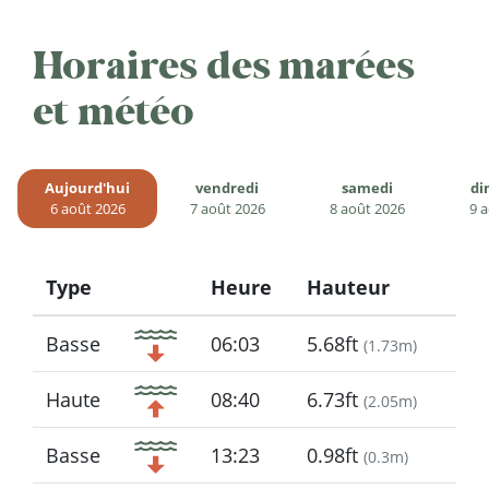
Horaires des marées
et météo
Aujourd'hui
vendredi
samedi
di
6 août 2026
7 août 2026
8 août 2026
9 
Type
Heure
Hauteur
Icon
Basse
06:03
5.68ft
(
1.73m
)
Haute
08:40
6.73ft
(
2.05m
)
Basse
13:23
0.98ft
(
0.3m
)