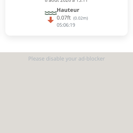
8 août 2026 à 13:11
Hauteur
0.07ft
(
0.02m
)
05:06:18