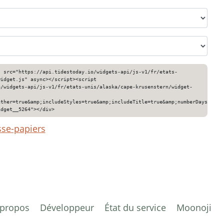
" src="https://api.tidestoday.io/widgets-api/js-v1/fr/etats-
widget.js" async></script><script
o/widgets-api/js-v1/fr/etats-unis/alaska/cape-krusenstern/widget-
ather=true&amp;includeStyles=true&amp;includeTitle=true&amp;numberDays=3&am
idget__5264"></div>
sse-papiers
 propos
Développeur
État du service
Moonoji