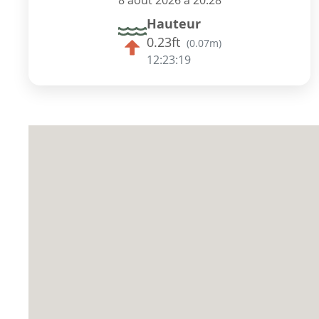
8 août 2026 à 20:28
Hauteur
0.23ft
(
0.07m
)
12:23:18