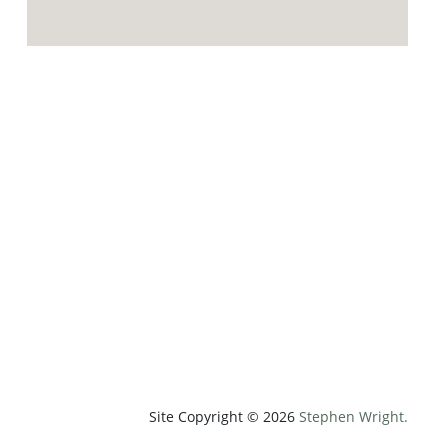
p;weatherUnit=c&amp;heightUnit=m"
Site Copyright © 2026
Stephen Wright.