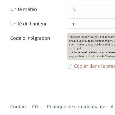
Unité météo
Unité de hauteur
Code d'intégration
<script type="text/javascript
unis/alaska/cape-krusenstern/
src="https://api.tidestoday.i
init.js?
includeMap=true&amp;includeWe
async></script><div id="tidew
📄
Copier dans le pre
Contact
CGU
Politique de confidentialité
À