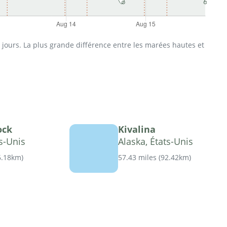
jours. La plus grande différence entre les marées hautes et
ock
Kivalina
ts-Unis
Alaska, États-Unis
6.18km
)
57.43 miles
(
92.42km
)