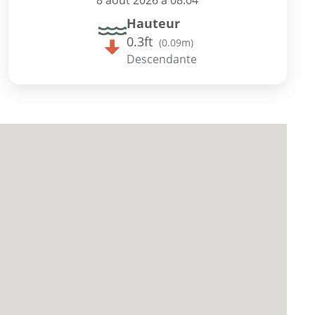
8 août 2026 à 08:04
Hauteur
0.3ft
(
0.09m
)
Descendante