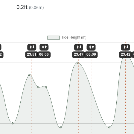
0.2ft
(
0.06m
)