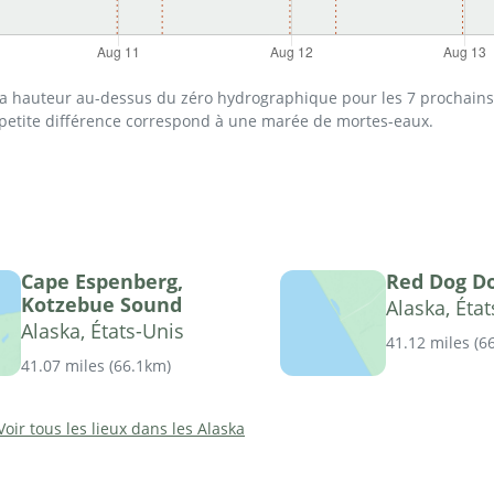
 la hauteur au-dessus du zéro hydrographique pour les 7 prochains 
 petite différence correspond à une marée de mortes-eaux.
Cape Espenberg,
Red Dog D
Kotzebue Sound
Alaska, Éta
Alaska, États-Unis
41.12 miles
(
6
41.07 miles
(
66.1km
)
Voir tous les lieux dans les Alaska