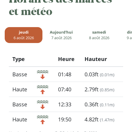
et météo
jeudi
Aujourd'hui
samedi
di
6 août 2026
7 août 2026
8 août 2026
9 
Type
Heure
Hauteur
Icon
Basse
01:48
0.03ft
(
0.01m
)
Haute
07:40
2.79ft
(
0.85m
)
Basse
12:33
0.36ft
(
0.11m
)
Haute
19:50
4.82ft
(
1.47m
)