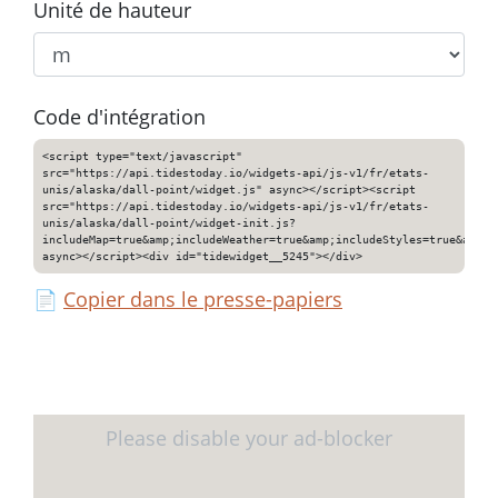
Unité de hauteur
Code d'intégration
<script type="text/javascript"
src="https://api.tidestoday.io/widgets-api/js-v1/fr/etats-
unis/alaska/dall-point/widget.js" async></script><script
src="https://api.tidestoday.io/widgets-api/js-v1/fr/etats-
unis/alaska/dall-point/widget-init.js?
includeMap=true&amp;includeWeather=true&amp;includeStyles=true&amp;i
async></script><div id="tidewidget__5245"></div>
📄
Copier dans le presse-papiers