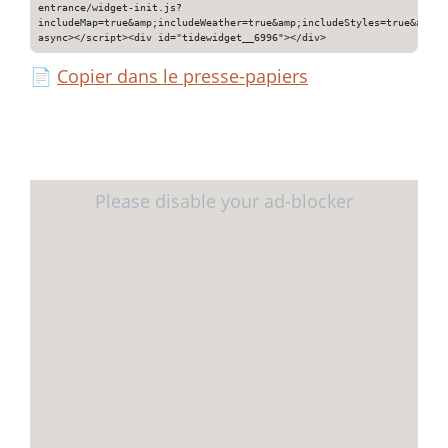
entrance/widget-init.js?
includeMap=true&amp;includeWeather=true&amp;includeStyles=true&amp;i
async></script><div id="tidewidget__6996"></div>
📄
Copier dans le presse-papiers