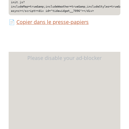
init.js?
includeMap=true&amp;includeWeather=true&amp;includeStyles=true&amp;i
async></script><div id="tidewidget__7096"></div>
📄
Copier dans le presse-papiers