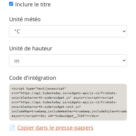
Inclure le titre
Unité météo
Unité de hauteur
Code d'intégration
<script type="text/javascript"
src="https://api.tidestoday.io/widgets-api/js-v1/fr/etats-
unis/alaska/north-side/widget.js" async></script><script
src="https://api.tidestoday.io/widgets-api/js-v1/fr/etats-
unis/alaska/north-side/widget-init.js?
includeMap=true&amp;includeWeather=true&amp;includeStyles=true&amp;i
async></script><div id="tidewidget__7134"></div>
📄
Copier dans le presse-papiers