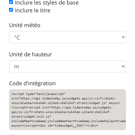
Inclure les styles de base
Inclure le titre
Unité météo
Unité de hauteur
Code d'intégration
<script type="text/javascript"
src="https://api.tidestoday.io/widgets-api/js-v1/fr/etats-
unis/alaska/nukshak-island-shelikof-strait/widget.js" async>
</script><script src="https://api.tidestoday.io/widgets-
api/js-v1/fr/etats-unis/alaska/nukshak-island-shelikof-
strait/widget-init.js?
includeMap=true&amp;includeWeather=true&amp;includeStyles=true&amp;i
async></script><div id="tidewidget__5167"></div>