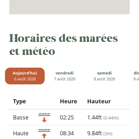
Horaires des marées
et météo
Aujourd'hui
vendredi
samedi
di
6 août 2026
7 août 2026
8 août 2026
9 
Type
Heure
Hauteur
Icon
Basse
02:25
1.44ft
(
0.44m
)
Haute
08:34
9.84ft
(
3m
)