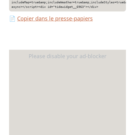
includeMap=true&amp;includeWeather=true&amp;includeStyles=true&amp;i
async></script><div id="tidewidget__6963"></div>
📄
Copier dans le presse-papiers