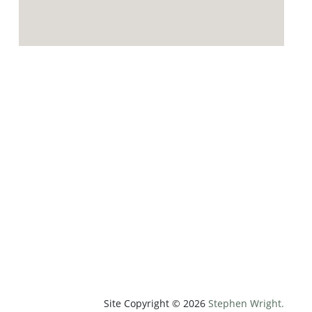
p;weatherUnit=c&amp;heightUnit=m"
Site Copyright © 2026
Stephen Wright.