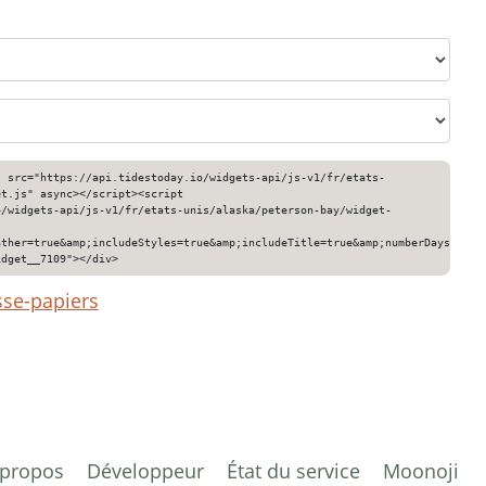
" src="https://api.tidestoday.io/widgets-api/js-v1/fr/etats-
et.js" async></script><script
o/widgets-api/js-v1/fr/etats-unis/alaska/peterson-bay/widget-
ather=true&amp;includeStyles=true&amp;includeTitle=true&amp;numberDays=3&am
idget__7109"></div>
sse-papiers
 propos
Développeur
État du service
Moonoji