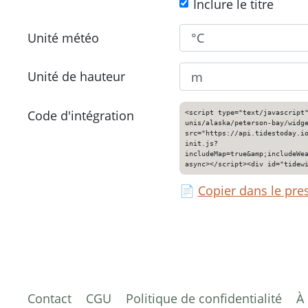
Inclure le titre
Unité météo
Unité de hauteur
Code d'intégration
<script type="text/javascript
unis/alaska/peterson-bay/widg
src="https://api.tidestoday.i
init.js?
includeMap=true&amp;includeWe
async></script><div id="tidew
📄
Copier dans le pre
Contact
CGU
Politique de confidentialité
À