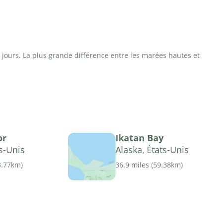
jours. La plus grande différence entre les marées hautes et
or
Ikatan Bay
ts-Unis
Alaska, États-Unis
3.77km
)
36.9 miles
(
59.38km
)