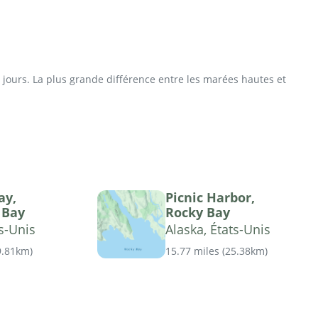
jours. La plus grande différence entre les marées hautes et
ay,
Picnic Harbor,
 Bay
Rocky Bay
ts-Unis
Alaska, États-Unis
9.81km
)
15.77 miles
(
25.38km
)