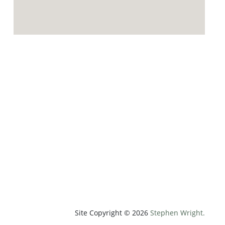
p;weatherUnit=c&amp;heightUnit=m"
Site Copyright © 2026
Stephen Wright.