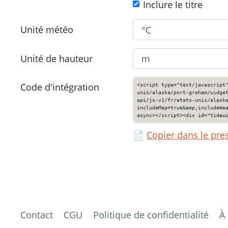
Inclure le titre
Unité météo
Unité de hauteur
Code d'intégration
<script type="text/javascript
unis/alaska/port-graham/widge
api/js-v1/fr/etats-unis/alask
includeMap=true&amp;includeWe
async></script><div id="tidew
📄
Copier dans le pre
Contact
CGU
Politique de confidentialité
À