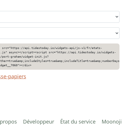
" src="https://api.tidestoday.io/widgets-api/js-v1/fr/etats-
t.js" async></script><script src="https://api.tidestoday.io/widgets-
a/port-graham/widget-init.js?
ather=true&amp;includeStyles=true&amp;includeTitle=true&amp;numberDays=3&am
idget__7060"></div>
sse-papiers
 propos
Développeur
État du service
Moonoji