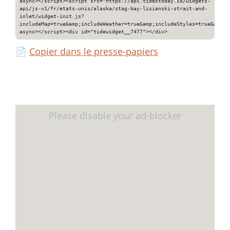
async></script><script src="https://api.tidestoday.io/widgets-
api/js-v1/fr/etats-unis/alaska/stag-bay-lisianski-strait-and-
inlet/widget-init.js?
includeMap=true&amp;includeWeather=true&amp;includeStyles=true&amp;i
async></script><div id="tidewidget__7477"></div>
📄
Copier dans le presse-papiers