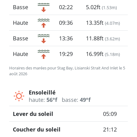
Basse
02:22
5.02ft
(
1.53m
)
Haute
09:36
13.35ft
(
4.07m
)
Basse
13:36
11.88ft
(
3.62m
)
Haute
19:29
16.99ft
(
5.18m
)
Horaires des marées pour Stag Bay, Lisianski Strait And Inlet le 5
août 2026
Ensoleillé
haute:
56°f
basse:
49°f
Lever du soleil
05:09
Coucher du soleil
21:12