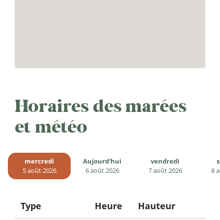
Horaires des marées
et météo
mercredi
Aujourd'hui
vendredi
5 août 2026
6 août 2026
7 août 2026
8 
Type
Heure
Hauteur
Icon