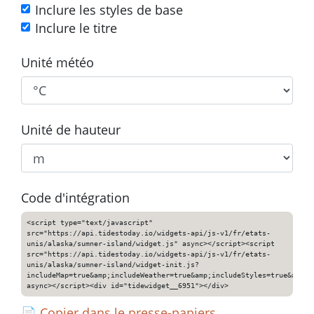
Inclure les styles de base
Inclure le titre
Unité météo
Unité de hauteur
Code d'intégration
<script type="text/javascript"
src="https://api.tidestoday.io/widgets-api/js-v1/fr/etats-
unis/alaska/sumner-island/widget.js" async></script><script
src="https://api.tidestoday.io/widgets-api/js-v1/fr/etats-
unis/alaska/sumner-island/widget-init.js?
includeMap=true&amp;includeWeather=true&amp;includeStyles=true&amp;i
async></script><div id="tidewidget__6951"></div>
📄
Copier dans le presse-papiers