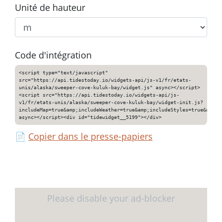
Unité de hauteur
Code d'intégration
<script type="text/javascript"
src="https://api.tidestoday.io/widgets-api/js-v1/fr/etats-
unis/alaska/sweeper-cove-kuluk-bay/widget.js" async></script>
<script src="https://api.tidestoday.io/widgets-api/js-
v1/fr/etats-unis/alaska/sweeper-cove-kuluk-bay/widget-init.js?
includeMap=true&amp;includeWeather=true&amp;includeStyles=true&amp;i
async></script><div id="tidewidget__5199"></div>
📄
Copier dans le presse-papiers