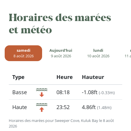
Horaires des marées
et météo
samedi
Aujourd'hui
lundi
8 août 2026
9 août 2026
10 août 2026
11 
Type
Heure
Hauteur
Icon
Basse
08:18
-1.08ft
(
-0.33m
)
Haute
23:52
4.86ft
(
1.48m
)
Horaires des marées pour Sweeper Cove, Kuluk Bay le 8 août
2026