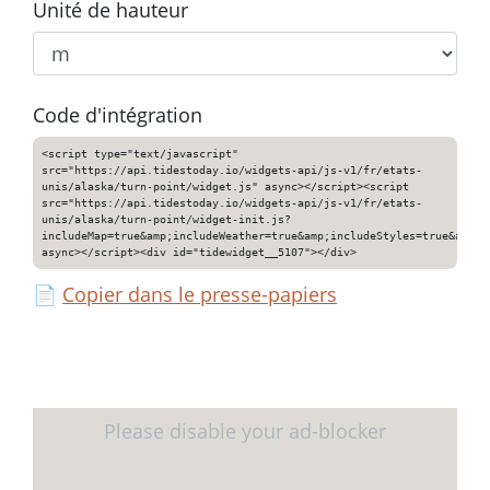
Unité de hauteur
Code d'intégration
<script type="text/javascript"
src="https://api.tidestoday.io/widgets-api/js-v1/fr/etats-
unis/alaska/turn-point/widget.js" async></script><script
src="https://api.tidestoday.io/widgets-api/js-v1/fr/etats-
unis/alaska/turn-point/widget-init.js?
includeMap=true&amp;includeWeather=true&amp;includeStyles=true&amp;i
async></script><div id="tidewidget__5107"></div>
📄
Copier dans le presse-papiers