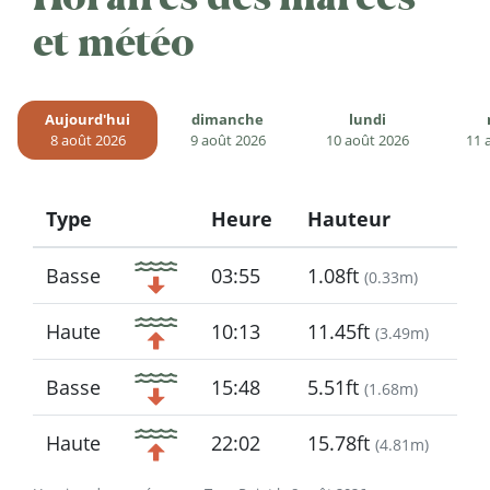
et météo
Aujourd'hui
dimanche
lundi
8 août 2026
9 août 2026
10 août 2026
11 
Type
Heure
Hauteur
Icon
Basse
03:55
1.08ft
(
0.33m
)
Haute
10:13
11.45ft
(
3.49m
)
Basse
15:48
5.51ft
(
1.68m
)
Haute
22:02
15.78ft
(
4.81m
)