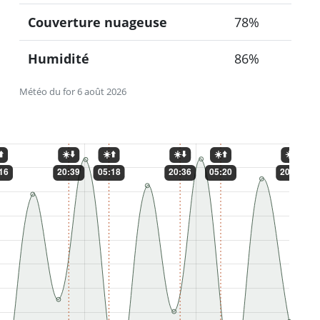
Couverture nuageuse
78%
Humidité
86%
Météo du for 6 août 2026