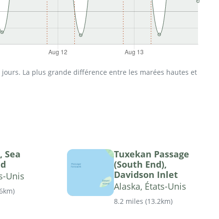
jours. La plus grande différence entre les marées hautes et
, Sea
Tuxekan Passage
nd
(South End),
Davidson Inlet
ts-Unis
Alaska, États-Unis
46km
)
8.2 miles
(
13.2km
)