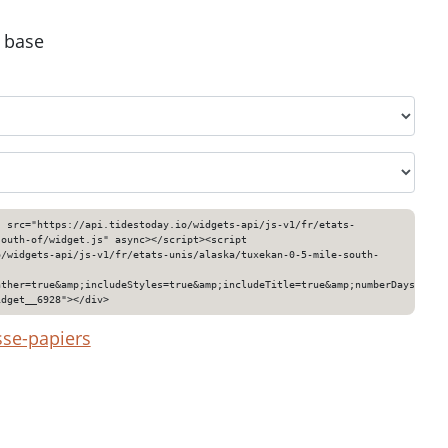
e base
" src="https://api.tidestoday.io/widgets-api/js-v1/fr/etats-
south-of/widget.js" async></script><script
o/widgets-api/js-v1/fr/etats-unis/alaska/tuxekan-0-5-mile-south-
ather=true&amp;includeStyles=true&amp;includeTitle=true&amp;numberDays=3&am
idget__6928"></div>
sse-papiers