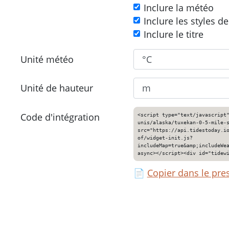
Inclure la météo
Inclure les styles d
Inclure le titre
Unité météo
Unité de hauteur
Code d'intégration
<script type="text/javascript
unis/alaska/tuxekan-0-5-mile-
src="https://api.tidestoday.i
of/widget-init.js?
includeMap=true&amp;includeWe
async></script><div id="tidew
📄
Copier dans le pre