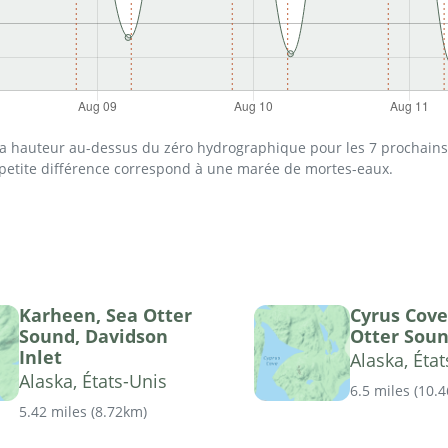
 la hauteur au-dessus du zéro hydrographique pour les 7 prochains 
 petite différence correspond à une marée de mortes-eaux.
Karheen, Sea Otter
Cyrus Cove
Sound, Davidson
Otter Sou
Inlet
Alaska, Éta
Alaska, États-Unis
6.5 miles
(
10.
5.42 miles
(
8.72km
)