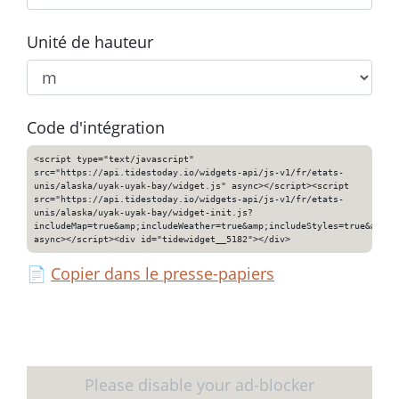
Unité de hauteur
Code d'intégration
<script type="text/javascript"
src="https://api.tidestoday.io/widgets-api/js-v1/fr/etats-
unis/alaska/uyak-uyak-bay/widget.js" async></script><script
src="https://api.tidestoday.io/widgets-api/js-v1/fr/etats-
unis/alaska/uyak-uyak-bay/widget-init.js?
includeMap=true&amp;includeWeather=true&amp;includeStyles=true&amp;i
async></script><div id="tidewidget__5182"></div>
📄
Copier dans le presse-papiers