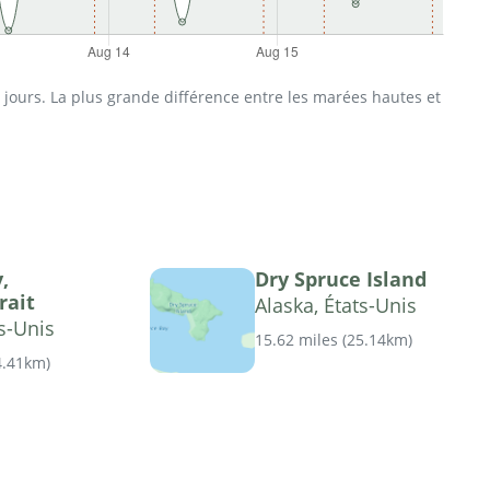
jours. La plus grande différence entre les marées hautes et
,
Dry Spruce Island
rait
Alaska, États-Unis
ts-Unis
15.62 miles
(
25.14km
)
4.41km
)