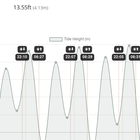
13.55ft
(
4.13m
)