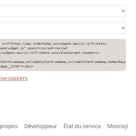
" src="https://api.tidestoday.io/widgets-api/js-v1/fr/etats-
land/widget.js" async></script><script
o/widgets-api/js-v1/fr/etats-unis/alaska/west-raspberry-
ather=true&amp;includeStyles=true&amp;includeTitle=true&amp;numberDays=3&am
idget__5178"></div>
sse-papiers
 propos
Développeur
État du service
Moonoji