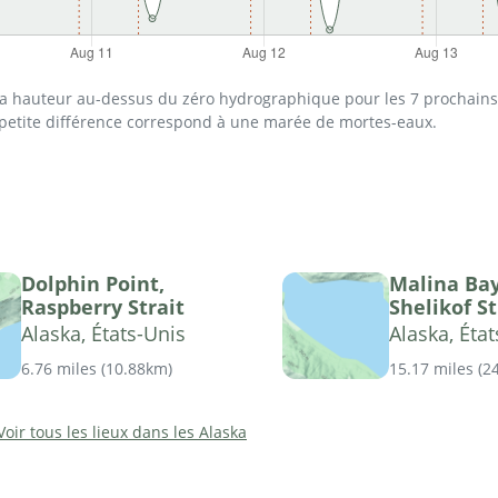
 la hauteur au-dessus du zéro hydrographique pour les 7 prochains 
 petite différence correspond à une marée de mortes-eaux.
Dolphin Point,
Malina Bay
Raspberry Strait
Shelikof St
Alaska, États-Unis
Alaska, Éta
6.76 miles
(
10.88km
)
15.17 miles
(
2
Voir tous les lieux dans les Alaska