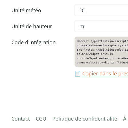
Unité météo
Unité de hauteur
Code d'intégration
<script type="text/javascript
unis/alaska/west-raspberry-is
src="https://api.tidestoday.i
island/widget-init.js?
includeMap=true&amp;includeWe
async></script><div id="tidew
📄
Copier dans le pre
Contact
CGU
Politique de confidentialité
À