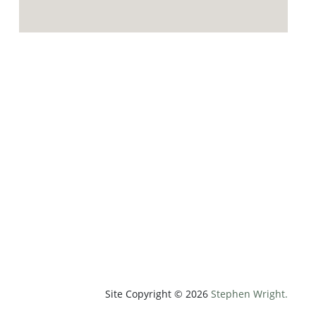
p;weatherUnit=c&amp;heightUnit=m"
Site Copyright © 2026
Stephen Wright.