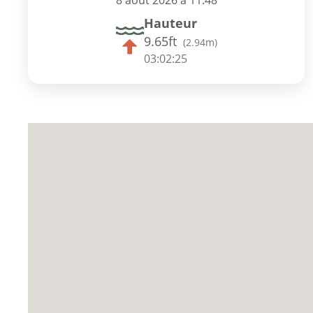
8 août 2026 à 11:48
Hauteur
9.65ft
(
2.94m
)
03:02:24