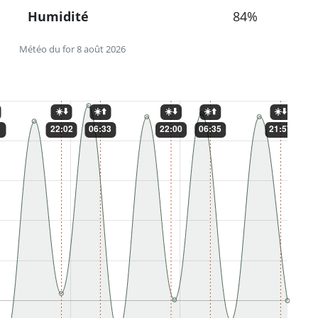
Humidité
84%
Météo du for 8 août 2026