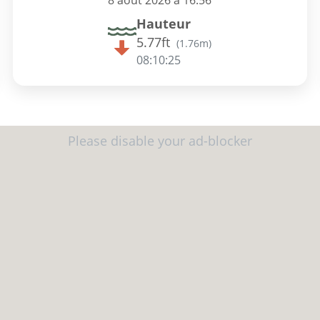
8 août 2026 à 16:56
Hauteur
5.77ft
(
1.76m
)
08:10:24