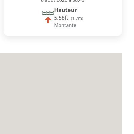
8 août 2026 à 08:45
Hauteur
5.58ft
(
1.7m
)
Montante