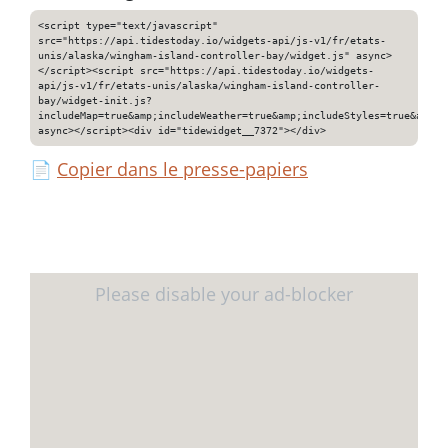
<script type="text/javascript"
src="https://api.tidestoday.io/widgets-api/js-v1/fr/etats-
unis/alaska/wingham-island-controller-bay/widget.js" async>
</script><script src="https://api.tidestoday.io/widgets-
api/js-v1/fr/etats-unis/alaska/wingham-island-controller-
bay/widget-init.js?
includeMap=true&amp;includeWeather=true&amp;includeStyles=true&amp;i
async></script><div id="tidewidget__7372"></div>
📄
Copier dans le presse-papiers