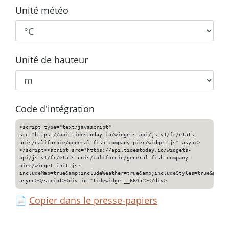
Unité météo
Unité de hauteur
Code d'intégration
<script type="text/javascript"
src="https://api.tidestoday.io/widgets-api/js-v1/fr/etats-
unis/californie/general-fish-company-pier/widget.js" async>
</script><script src="https://api.tidestoday.io/widgets-
api/js-v1/fr/etats-unis/californie/general-fish-company-
pier/widget-init.js?
includeMap=true&amp;includeWeather=true&amp;includeStyles=true&amp;i
async></script><div id="tidewidget__6645"></div>
📄
Copier dans le presse-papiers