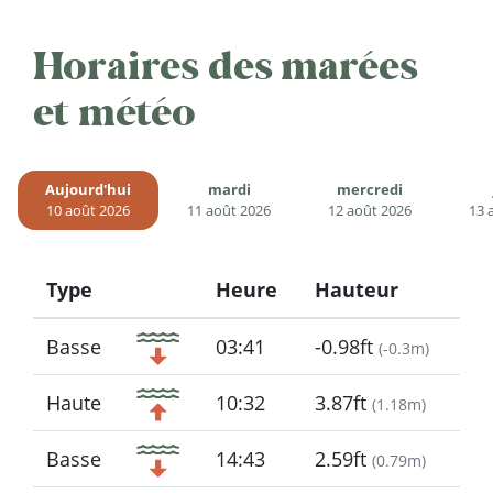
Horaires des marées
et météo
Aujourd'hui
mardi
mercredi
10 août 2026
11 août 2026
12 août 2026
13 
Type
Heure
Hauteur
Icon
Basse
03:41
-0.98ft
(
-0.3m
)
Haute
10:32
3.87ft
(
1.18m
)
Basse
14:43
2.59ft
(
0.79m
)